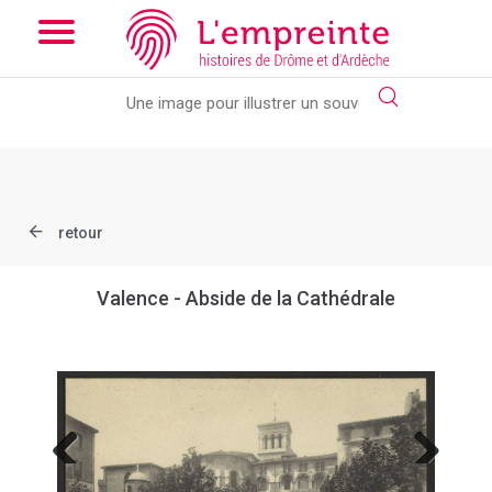
Array ( [slug] => document [ref] => B263626101_CP1716 )
//
Add the new slick-theme.css if you want the default styling
retour
Valence - Abside de la Cathédrale