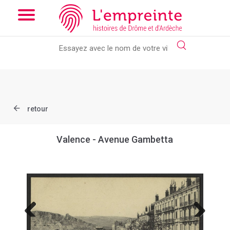
Array ( [slug] => document [ref] => B263626101_CP1298 )
//
Add the new slick-theme.css if you want the default styling
retour
Valence - Avenue Gambetta