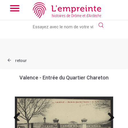
Array ( [slug] => document [ref] => B263626101_CP1651 )
//
Add the new slick-theme.css if you want the default styling
retour
Valence - Entrée du Quartier Chareton