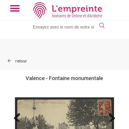
Array ( [slug] => document [ref] => B263626101_CP1584 )
//
Add the new slick-theme.css if you want the default styling
retour
Valence - Fontaine monumentale