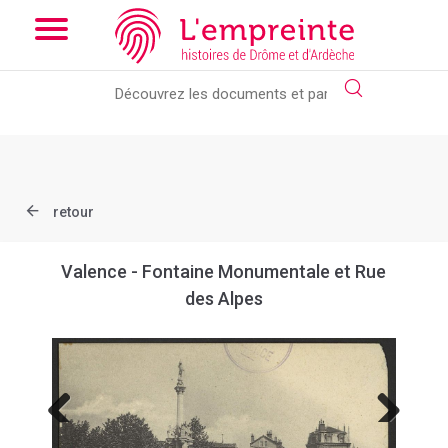
Array ( [slug] => document [ref] => B263626101_CP1623 )
//
Add the new slick-theme.css if you want the default styling
retour
Valence - Fontaine Monumentale et Rue
des Alpes