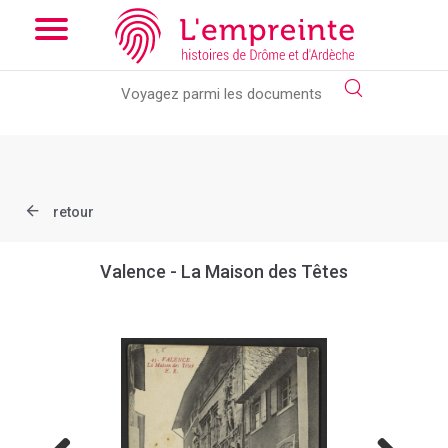
Array ( [slug] => document [ref] => B263626101_CP1778 )
//
Add the new slick-theme.css if you want the default styling
retour
Valence - La Maison des Têtes