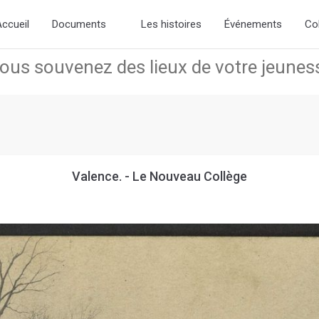
d the new slick-theme.css if you want the default styling
ccueil
Documents
Les histoires
Événements
Co
Valence. - Le Nouveau Collège