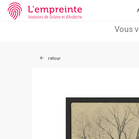
Array ( [slug] => document [ref] => B263626101_CP1913 )
// Ad
A
retour