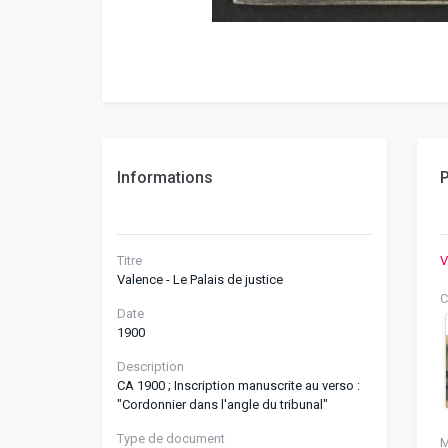
Informations
P
Titre
V
Valence - Le Palais de justice
C
Date
1900
Description
CA 1900 ; Inscription manuscrite au verso :
"Cordonnier dans l'angle du tribunal"
Type de document
M