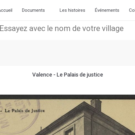
d the new slick-theme.css if you want the default styling
ccueil
Documents
Les histoires
Événements
Co
Valence - Le Palais de justice