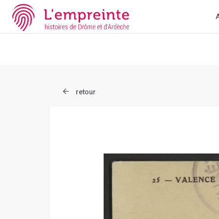
Array ( [slug] => document [ref] => B263626101_CP1703 )
// Ad
A
retour