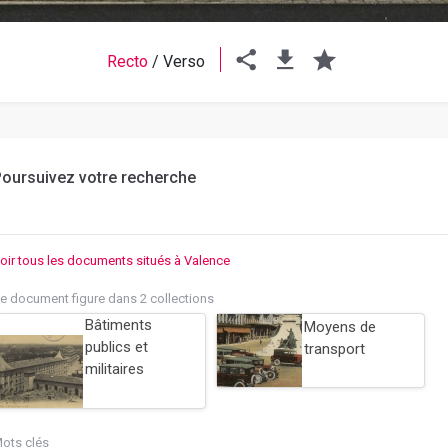
Recto
/
Verso
oursuivez votre recherche
oir tous les documents situés à Valence
e document figure dans 2 collections
Bâtiments
Moyens de
publics et
transport
militaires
ots clés