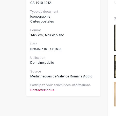
CA 1910-1912
Type de document
Iconographie
S
Cartes postales
Format
14x9 cm ; Noir et blanc
Cote
B263626101_CP1533
Utilisation
Domaine public
Source
Médiathèques de Valence Romans Agglo
Participez pour enrichir ces informations
Contactez-nous