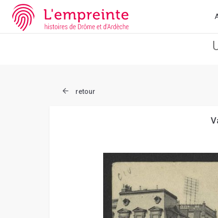
Array ( [slug] => document [ref] => B263626101_CP1533 )
// Ad
A
retour
V