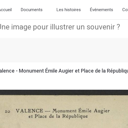
d the new slick-theme.css if you want the default styling
ccueil
Documents
Les histoires
Événements
Co
alence - Monument Émile Augier et Place de la Républiq