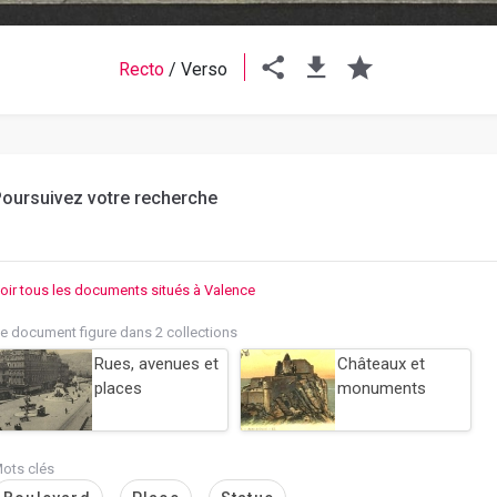
Recto
/
Verso
oursuivez votre recherche
oir tous les documents situés à Valence
e document figure dans 2 collections
Rues, avenues et
Châteaux et
places
monuments
ots clés