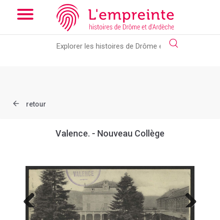
Array ( [slug] => document [ref] => B263626101_CP1414 )
//
Add the new slick-theme.css if you want the default styling
retour
Valence. - Nouveau Collège