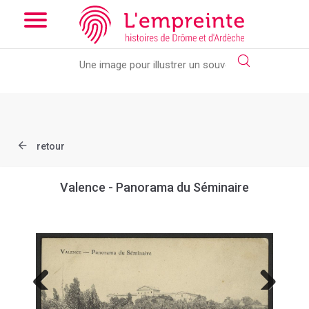
Array ( [slug] => document [ref] => B263626101_CP1901 )
//
Add the new slick-theme.css if you want the default styling
retour
Valence - Panorama du Séminaire