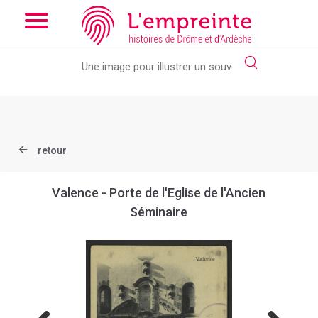
Array ( [slug] => document [ref] => B263626101_CP1812 )
//
Add the new slick-theme.css if you want the default styling
retour
Valence - Porte de l'Eglise de l'Ancien
Séminaire