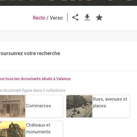
Recto
/
Verso
oursuivez votre recherche
oir tous les documents situés à Valence
e document figure dans 3 collections
Rues, avenues et
Commerces
places
Châteaux et
monuments