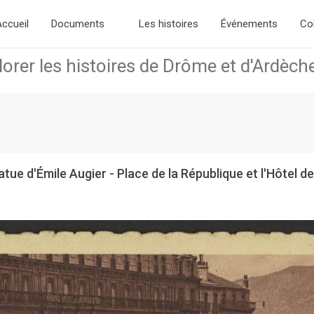
d the new slick-theme.css if you want the default styling
ccueil
Documents
Les histoires
Événements
Co
tue d'Émile Augier - Place de la République et l'Hôtel de