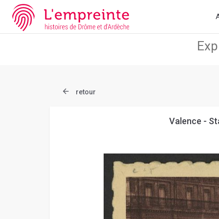
Array ( [slug] => document [ref] => B263626101_CP1509 )
// Ad
A
retour
Valence - Sta