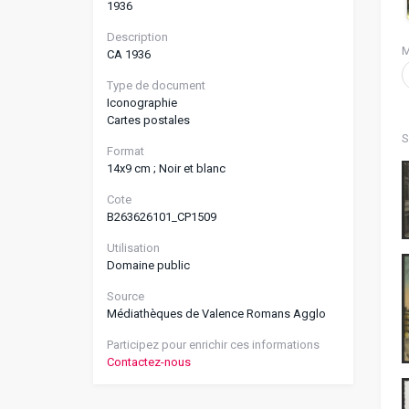
1936
Description
M
CA 1936
Type de document
Iconographie
Cartes postales
S
Format
14x9 cm ; Noir et blanc
Cote
B263626101_CP1509
Utilisation
Domaine public
Source
Médiathèques de Valence Romans Agglo
Participez pour enrichir ces informations
Contactez-nous