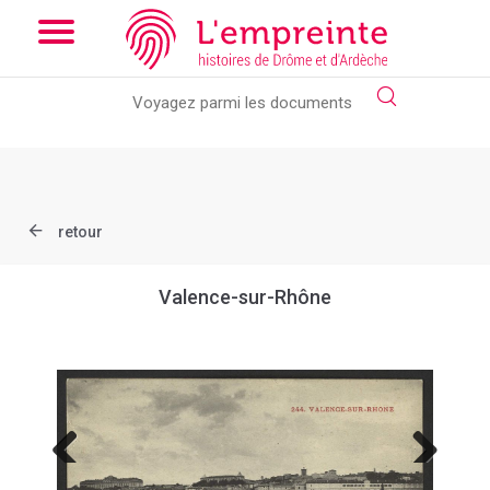
Array ( [slug] => document [ref] => B263626101_CP1308 )
//
Add the new slick-theme.css if you want the default styling
retour
Valence-sur-Rhône