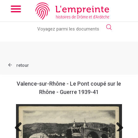
Array ( [slug] => document [ref] => B263626101_CP1241 )
//
Add the new slick-theme.css if you want the default styling
retour
Valence-sur-Rhône - Le Pont coupé sur le
Rhône - Guerre 1939-41