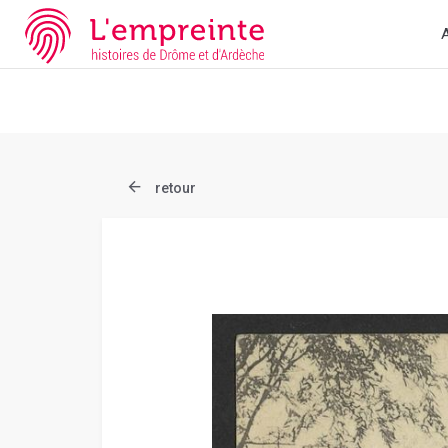
Array ( [slug] => document [ref] => B263626101_CP1354 )
// Ad
A
retour