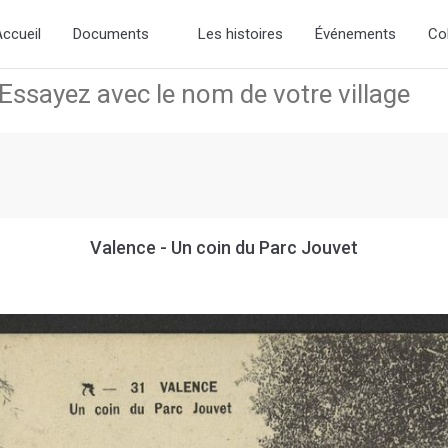
d the new slick-theme.css if you want the default styling
ccueil
Documents
Les histoires
Événements
Co
Valence - Un coin du Parc Jouvet