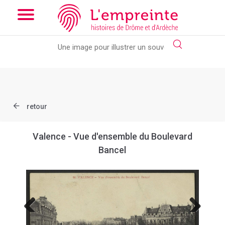
Array ( [slug] => document [ref] => B263626101_CP1612 )
//
Add the new slick-theme.css if you want the default styling
retour
Valence - Vue d'ensemble du Boulevard
Bancel