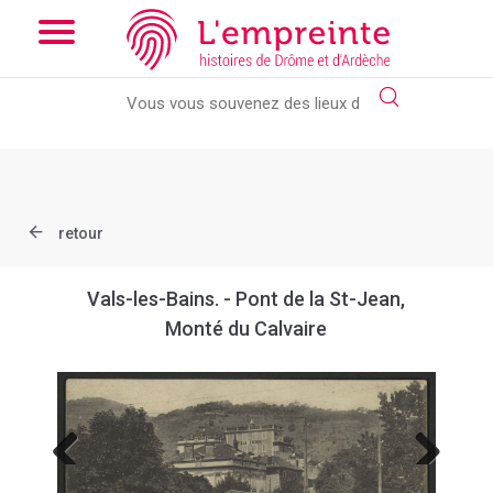
Array ( [slug] => document [ref] => B263626101_CPA420 )
//
Add the new slick-theme.css if you want the default styling
retour
Vals-les-Bains. - Pont de la St-Jean,
Monté du Calvaire