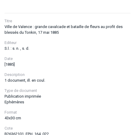
Titre
Ville de Valence : grande cavalcade et bataille de fleurs au profit des
blessés du Tonkin, 17 mai 1885
Editeur
S.l. : s. n. , s. d.
Date
[1885]
Description
1 document, ill. en coul.
Type de document
Publication imprimée
Ephémères
Format
43x30 cm
Cote
B26362101_EPH_164_022