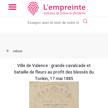
Array ( [slug] => document [ref] => B26362101_EPH_164_022 )
// Add the new slick-theme.css if you want the default styling
retour
Ville de Valence : grande cavalcade et
bataille de fleurs au profit des blessés du
Tonkin, 17 mai 1885