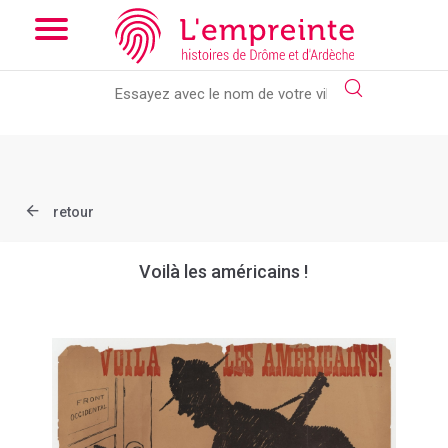
Array ( [slug] => document [ref] => AD026_1Num_00984_049 )
// Add the new slick-theme.css if you want the default styling
retour
Voilà les américains !