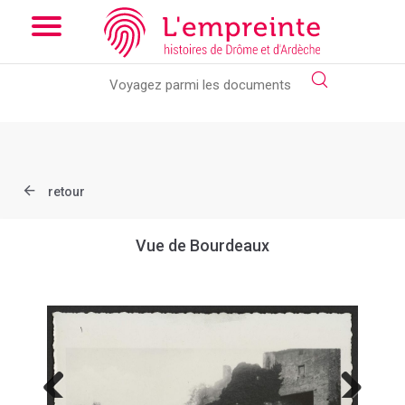
Array ( [slug] => document [ref] => B263626101_X44 )
// Add
the new slick-theme.css if you want the default styling
retour
Vue de Bourdeaux