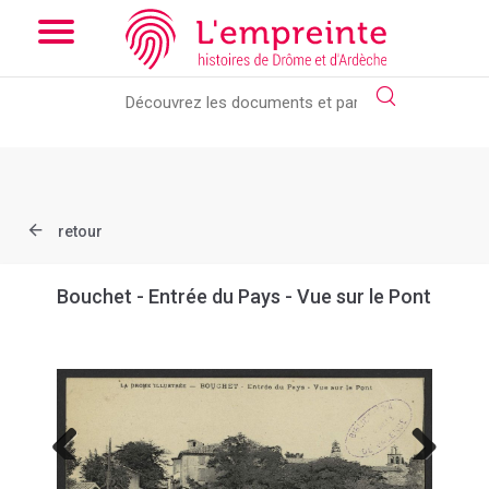
Array ( [slug] => document [ref] => B263626101_CP189 )
// Add
the new slick-theme.css if you want the default styling
retour
Bouchet - Entrée du Pays - Vue sur le Pont