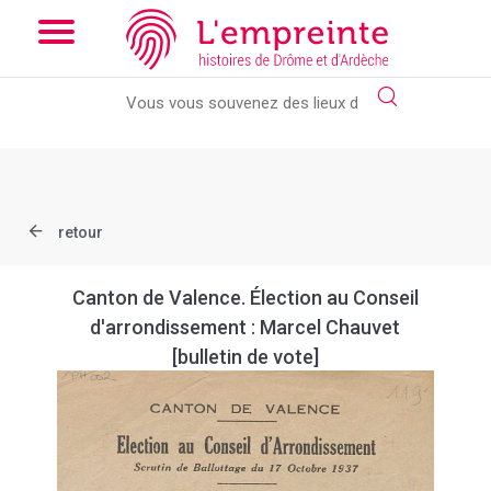
Array ( [slug] => document [ref] => B26362101_EPH_002 )
//
Add the new slick-theme.css if you want the default styling
retour
Canton de Valence. Élection au Conseil
d'arrondissement : Marcel Chauvet
[bulletin de vote]