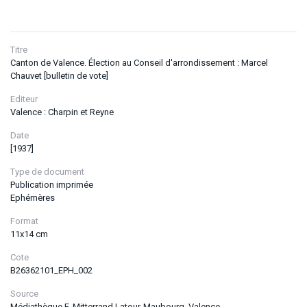
Titre
Canton de Valence. Élection au Conseil d'arrondissement : Marcel
Chauvet [bulletin de vote]
Editeur
Valence : Charpin et Reyne
Date
[1937]
Type de document
Publication imprimée
Ephémères
Format
11x14 cm
Cote
B26362101_EPH_002
Source
Médiathèque F. Mitterrand Latour-Maubourg, Valence