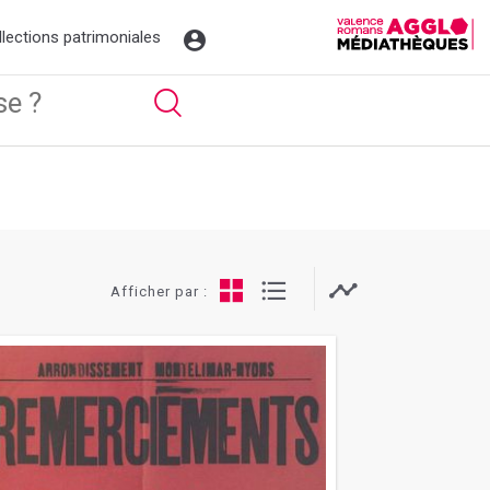
fault styling
llections patrimoniales
Afficher par :