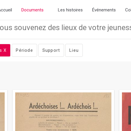
r] => exstheme )
// Add the new slick-theme.css if you want the de
ccueil
Documents
Les histoires
Événements
Co
es
X
Période
Support
Lieu