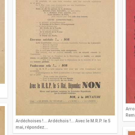
Arro
Reme
Ardéchoises !... Ardéchois !... Avec le M.R.P. le 5
mai, répondez...