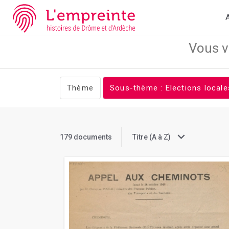
Array ( [slug] => documents [stheme] => Elections locales [clea
A
Thème
Sous-thème : Elections local
179 documents
Titre (A à Z)