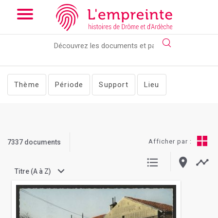
Array ( [slug] => documents [sort] => views )
// Add the new
slick-theme.css if you want the default styling
Thème
Période
Support
Lieu
Afficher par :
7337 documents
Titre (A à Z)