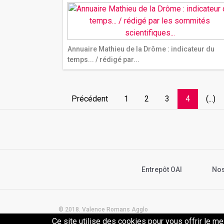
Annuaire Mathieu de la Drôme : indicateur du
temps... / rédigé par...
Précédent
1
2
3
4
(...)
Entrepôt OAI
Nos
© 2018. Valence Romans Agglo
Ce site utilise des cookies pour vous offrir le me