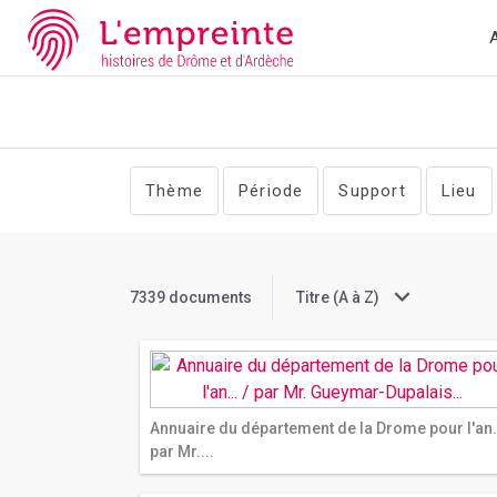
Array ( [slug] => documents [pg] => 4 )
// Add the new slick-theme
A
Thème
Période
Support
Lieu
7339 documents
Titre (A à Z)
Annuaire du département de la Drome pour l'an..
par Mr....