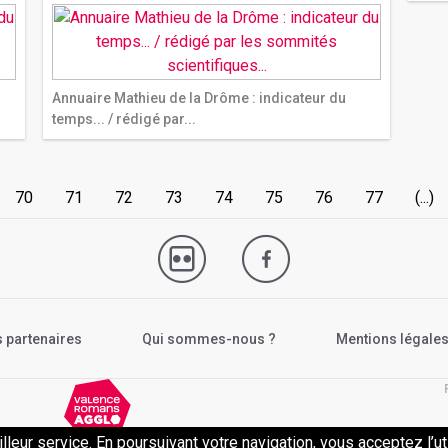
Annuaire Mathieu de la Drôme : indicateur du
temps... / rédigé par...
70
71
72
73
74
75
76
77
(...)
 partenaires
Qui sommes-nous ?
Mentions légale
illeur service. En poursuivant votre navigation, vous acceptez l’ut