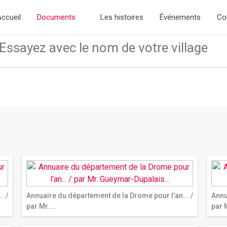
.css if you want the default styling
ccueil
Documents
Les histoires
Événements
Co
. /
Annuaire du département de la Drome pour l'an... /
Annu
par Mr....
par M