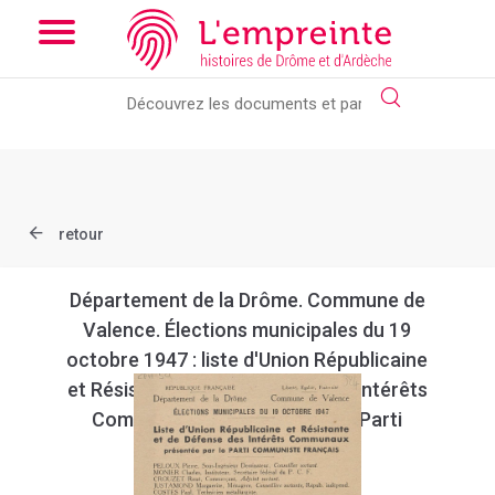
Array ( [slug] => document [ref] => B26362101_EPH_059 )
//
Add the new slick-theme.css if you want the default styling
retour
Département de la Drôme. Commune de
Valence. Élections municipales du 19
octobre 1947 : liste d'Union Républicaine
et Résistante et de Défense des Intérêts
Communaux présentée par le Parti
Communiste Français