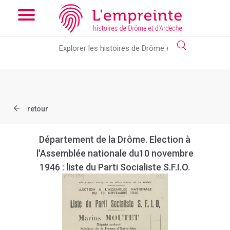
Array ( [slug] => document [ref] => B26362101_EPH_159 )
//
Add the new slick-theme.css if you want the default styling
retour
Département de la Drôme. Election à
l'Assemblée nationale du10 novembre
1946 : liste du Parti Socialiste S.F.I.O.