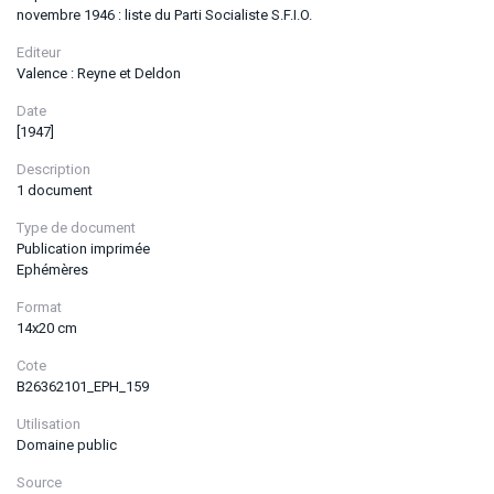
novembre 1946 : liste du Parti Socialiste S.F.I.O.
Editeur
Valence : Reyne et Deldon
Date
[1947]
Description
1 document
Type de document
Publication imprimée
Ephémères
Format
14x20 cm
Cote
B26362101_EPH_159
Utilisation
Domaine public
Source