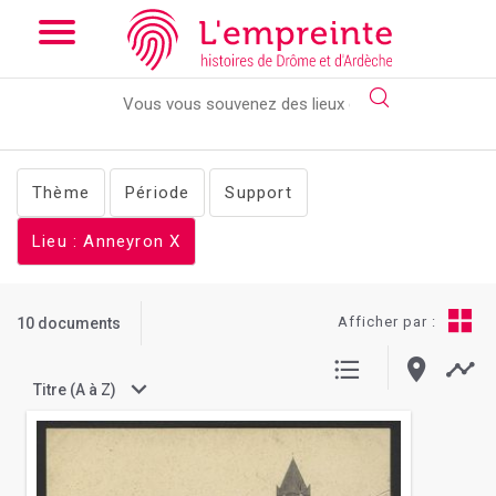
Array ( [slug] => documents [lieu] => Anneyron )
// Add the new
slick-theme.css if you want the default styling
Thème
Période
Support
Lieu : Anneyron
X
Afficher par :
10 documents
Titre (A à Z)