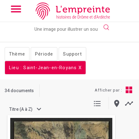
Array ( [slug] => documents [lieu] => Saint-Jean-en-Royans )
//
Add the new slick-theme.css if you want the default styling
Thème
Période
Support
Lieu : Saint-Jean-en-Royans
X
Afficher par :
34 documents
Titre (A à Z)