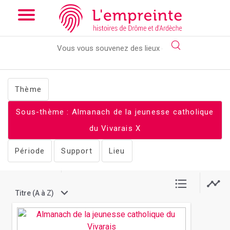
Array ( [slug] => documents [stheme] => Almanach de la
jeunesse catholique du Vivarais [clear] => exstheme )
// Add the
new slick-theme.css if you want the default styling
Thème
Sous-thème : Almanach de la jeunesse catholique
du Vivarais
X
Période
Support
Lieu
Afficher par :
2 documents
Titre (A à Z)