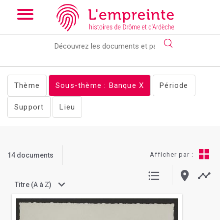
Array ( [slug] => documents [stheme] => Banque [clear] =>
exstheme )
// Add the new slick-theme.css if you want the
default styling
Thème
Sous-thème : Banque
X
Période
Support
Lieu
Afficher par :
14 documents
Titre (A à Z)