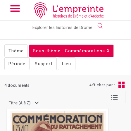
Array ( [slug] => documents [stheme] => Commémorations )
//
Add the new slick-theme.css if you want the default styling
Thème
Sous-thème : Commémorations
X
Période
Support
Lieu
Afficher par :
4 documents
Titre (A à Z)