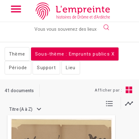
Array ( [slug] => documents [stheme] => Emprunts publics )
//
Add the new slick-theme.css if you want the default styling
Thème
Sous-thème : Emprunts publics
X
Période
Support
Lieu
Afficher par :
41 documents
Titre (A à Z)