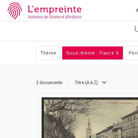
Array ( [slug] => documents [stheme] => Fiacre )
// Add the new s
A
Thème
Sous-thème : Fiacre
X
Pér
2 documents
Titre (A à Z)