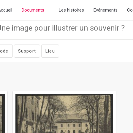
lick-theme.css if you want the default styling
ccueil
Documents
Les histoires
Événements
Co
iode
Support
Lieu