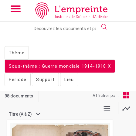
Array ( [slug] => documents [stheme] => Guerre mondiale 1914-
1918 )
// Add the new slick-theme.css if you want the default
styling
Thème
Sous-thème : Guerre mondiale 1914-1918
X
Période
Support
Lieu
Afficher par :
98 documents
Titre (A à Z)