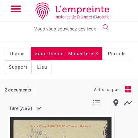
Array ( [slug] => documents [stheme] => Monastère )
// Add the
new slick-theme.css if you want the default styling
Thème
Sous-thème : Monastère
X
Période
Support
Lieu
Afficher par :
2 documents
Titre (A à Z)