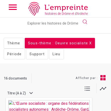
Array ( [slug] => documents [stheme] => Oeuvre socialiste
[clear] => exstheme )
// Add the new slick-theme.css if you
want the default styling
Thème
Sous-thème : Oeuvre socialiste
X
Période
Support
Lieu
Afficher par :
16 documents
Titre (A à Z)