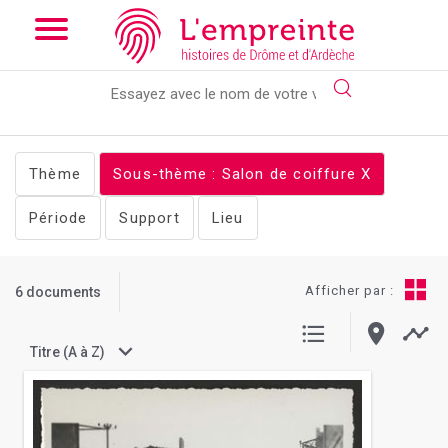
Array ( [slug] => documents [stheme] => Salon de coiffure )
//
Add the new slick-theme.css if you want the default styling
Thème
Sous-thème : Salon de coiffure
X
Période
Support
Lieu
Afficher par :
6 documents
Titre (A à Z)