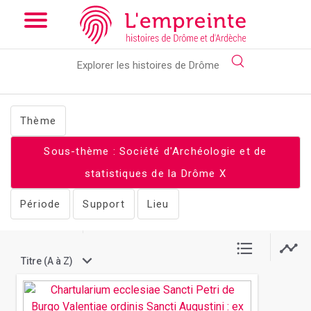
Array ( [slug] => documents [stheme] => Société d'Archéologie
et de statistiques de la Drôme )
// Add the new slick-theme.css
if you want the default styling
Thème
Sous-thème : Société d'Archéologie et de
statistiques de la Drôme
X
Période
Support
Lieu
Afficher par :
3 documents
Titre (A à Z)