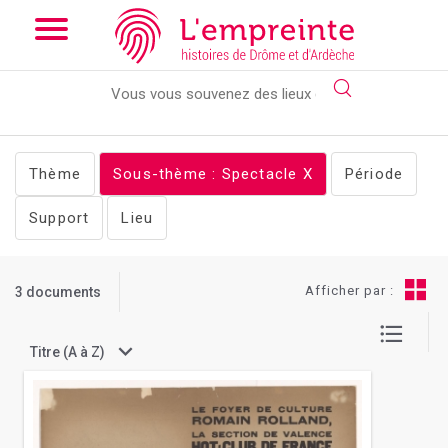
Array ( [slug] => documents [stheme] => Spectacle )
// Add the
new slick-theme.css if you want the default styling
Thème
Sous-thème : Spectacle
X
Période
Support
Lieu
Afficher par :
3 documents
Titre (A à Z)