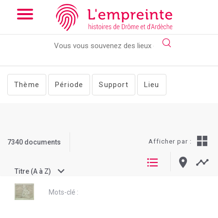
Array ( [slug] => documentslist [pg] => 3 )
// Add the new slick-
theme.css if you want the default styling
Thème
Période
Support
Lieu
Afficher par :
7340 documents
Titre (A à Z)
Mots-clé :