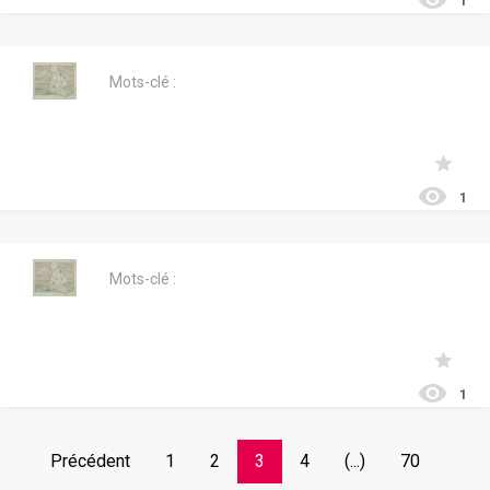
1
Mots-clé :
1
Mots-clé :
1
Précédent
1
2
3
4
(...)
70