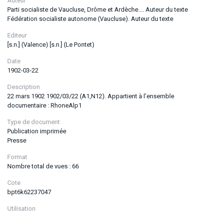
Auteur
Parti socialiste de Vaucluse, Drôme et Ardèche.... Auteur du texte
Fédération socialiste autonome (Vaucluse). Auteur du texte
Editeur
[s.n.] (Valence) [s.n.] (Le Pontet)
Date
1902-03-22
Description
22 mars 1902 1902/03/22 (A1,N12). Appartient à l’ensemble
documentaire : RhoneAlp1
Type de document
Publication imprimée
Presse
Format
Nombre total de vues : 66
Cote
bpt6k62237047
Utilisation