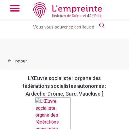
Array ( [slug] => document [ref] => bpt6k62237047 )
// Add the
new slick-theme.css if you want the default styling
retour
L'Œuvre socialiste : organe des
fédérations socialistes autonomes :
Ardèche-Drôme, Gard, Vaucluse [