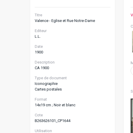
Titre
V
Valence - Eglise et Rue Notre-Dame
C
Editeur
L.L.
Date
1900
Description
M
CA 1900
Type de document
Iconographie
Cartes postales
S
Format
14x19 cm ; Noir et blanc
Cote
B263626101_CP1644
Utilisation