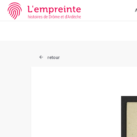
Array ( [slug] => document [ref] => B263626101_CP1644 )
// Ad
A
retour