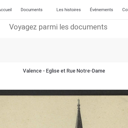
d the new slick-theme.css if you want the default styling
ccueil
Documents
Les histoires
Événements
Co
Valence - Eglise et Rue Notre-Dame