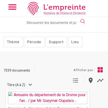
Array ( [slug] => documents [lieu] => Souspierres [pg] => 3 )
//
Add the new slick-theme.css if you want the default styling
Thème
Période
Support
Lieu
Afficher par :
7339 documents
Titre (A à Z)