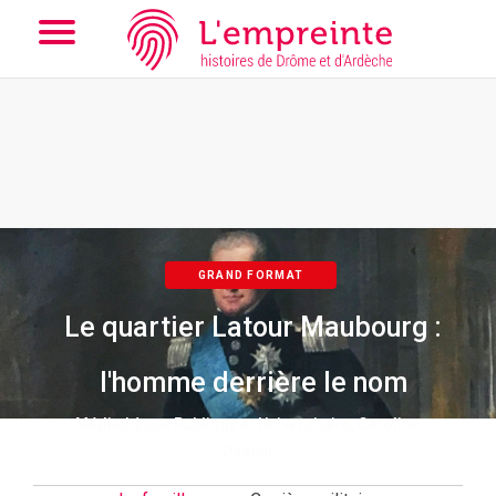
Array ( [slug] => parcoursd [slugex] => le-quartier-latour-
maubourg--l-homme-derriere-le-nom [pagep] => 1 )
// Add the
new slick-theme.css if you want the default styling
GRAND FORMAT
Le quartier Latour Maubourg :
l'homme derrière le nom
Médiathèque Publique et Universitaire, Caroline
Pascal