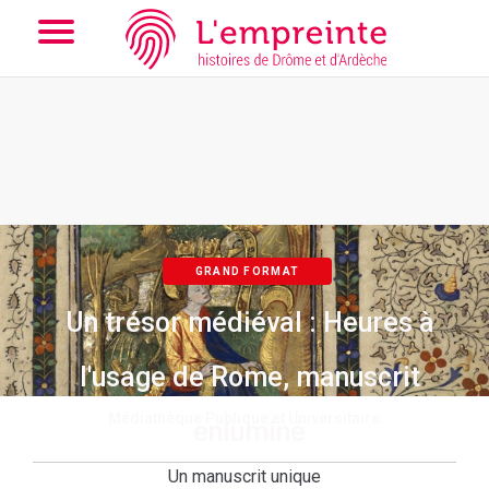
Array ( [slug] => parcoursd [slugex] => un-tresor-medieval--
heures-a-l-usage-de-rome-manuscrit-enlumine [pagep] => 2 )
//
Add the new slick-theme.css if you want the default styling
GRAND FORMAT
Un trésor médiéval : Heures à
l'usage de Rome, manuscrit
Médiathèque Publique et Universitaire
enluminé
Un manuscrit unique