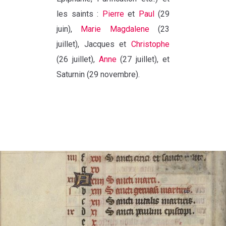
les saints :
Pierre
et
Paul
(29
juin),
Marie Magdalene
(23
juillet), Jacques et
Christophe
(26 juillet),
Anne
(27 juillet), et
Saturnin (29 novembre).