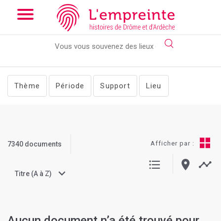
Array ( [slug] => documents [pg] => 138 )
// Add the new slick-
theme.css if you want the default styling
Thème
Période
Support
Lieu
Afficher par :
7340 documents
Titre (A à Z)
Aucun document n’a été trouvé pour