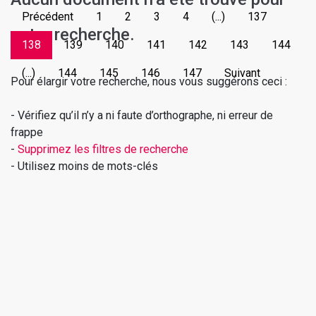
Précédent
1
2
3
4
(...)
137
votre recherche.
138
139
140
141
142
143
144
(...)
144
145
146
147
Suivant
Pour élargir votre recherche, nous vous suggérons ceci :
- Vérifiez qu’il n’y a ni faute d’orthographe, ni erreur de
frappe
-
Supprimez les filtres de recherche
- Utilisez moins de mots-clés