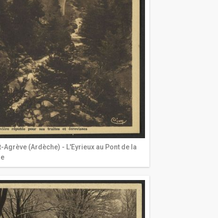
t-Agrève (Ardèche) - L'Eyrieux au Pont de la
le