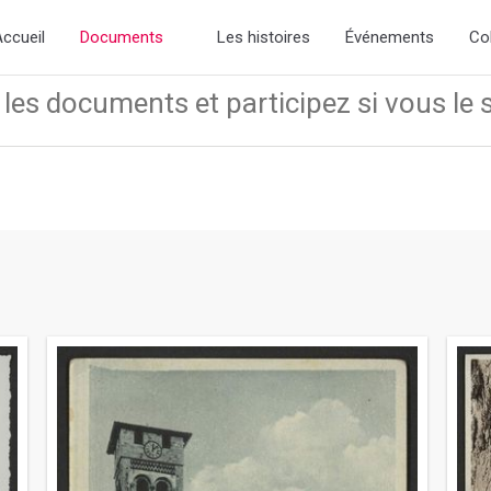
me.css if you want the default styling
ccueil
Documents
Les histoires
Événements
Co