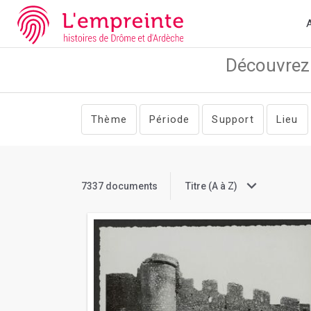
Array ( [slug] => documents [pg] => 69 )
// Add the new slick-the
A
Thème
Période
Support
Lieu
7337 documents
Titre (A à Z)