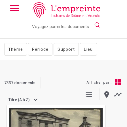
Array ( [slug] => documents [pg] => 85 )
// Add the new slick-
theme.css if you want the default styling
Thème
Période
Support
Lieu
Afficher par :
7337 documents
Titre (A à Z)